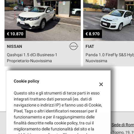
tracciamento
che
adottiamo
AREA COMMERCIANTI
per
offrire
le
€ 8.970
€ 25.470
funzionalità
e
FIAT
MG
svolgere
Panda 1.0 FireFly S&S Hybrid Easy-
ZS 1.5 Hybrid+ Luxury
le
Nuovissima
Full
attività
di
seguito
descritte.
Cookie policy
Per
ottenere
Questo sito e gli strumenti di terze parti in esso
maggiori
integrati trattano dati personali (es. dati di
informazioni
navigazione o indirizzi IP) e fanno uso di Cookie,
sull'utilità
Pixel, Tags o altri identificatori necessari per il
e
funzionamento e per il raggiungimento delle
sul
finalità descritte nella cookie policy, tra cui il
Sede di Ro
funzionamento
miglioramento delle funzionalità del sito e la
Via Topino, 19, 
di