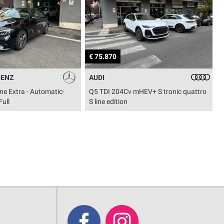
€ 76.700
AUDI
4Cv mHEV+ S tronic quattro
Q5 Sportback TDI 204Cv mHEV+ S
ion
tronic quattro S line