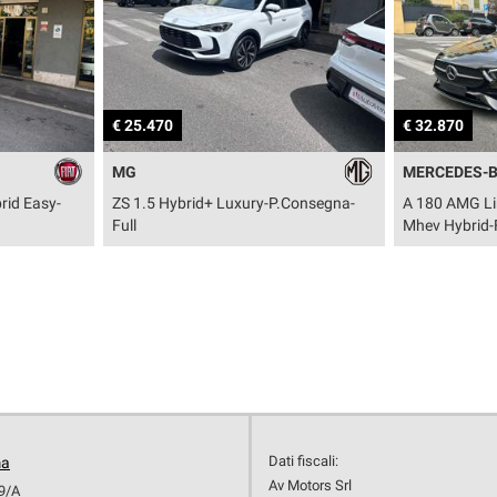
€ 32.870
€ 75.870
MERCEDES-BENZ
AUDI
-P.Consegna-
A 180 AMG Line Extra - Automatic-
Q5 TDI 20
Mhev Hybrid-Full
S line edit
Dati fiscali:
ma
Av Motors Srl
19/A