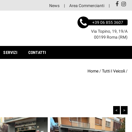
News
Area Commercianti
+39 06 855 3607
Via Topino, 19, 19/A
00199 Roma (RM)
SERVIZI
CONTATTI
Home
/
Tutti I Veicoli
/
<
>