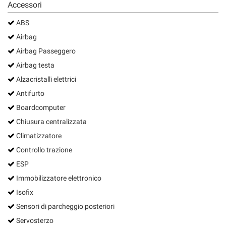
Accessori
Salva
le
ABS
impostazioni
Airbag
Airbag Passeggero
Airbag testa
Alzacristalli elettrici
Antifurto
Boardcomputer
Chiusura centralizzata
Climatizzatore
Controllo trazione
ESP
Immobilizzatore elettronico
Isofix
Sensori di parcheggio posteriori
Servosterzo