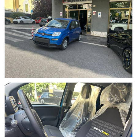
Azzurro Italia Metallizzato
Sensore sbandamento corsia
Climatizzatore con filtri antipolline
123 Tessuto Squircle Nero
008 Telecomando apertura/chiusura porte + plafoniera vano
bagagli
028 Alzacristalli elettrici anteriori
0R4 Cerchio catenabili con pneumatici 175/65 R14
392 ESP con ASR/MSR, HBA ed Hill Holder
499 Kit Fix&Go
823 Presa corrente 12V
Pack Comfort Sensori di parcheggio ecc.
disp. anche 5 posti
TEL. 0039 068553607 -
www.autoverbano.it
Esperienza e professionalità Dal 1971
Servizi:
-VALUTAZIONE e PERMUTA del tuo USATO
-ACQUISTO con pagamento immediato del tuo USATO