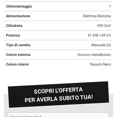
questi
Chilometraggio
1
strumenti
di
Alimentazione
Elettrica/Benzina
tracciamento
Cilindrata
999 Cm³
si
rimanda
Potenza
51 KW / 69 CV
alla
cookie
Tipo di cambio
Manuale (6)
policy.
Puoi
Colore esterno
Azzurro metallizzato
rivedere
e
Colore interni
Tessuto Nero
modificare
le
tue
scelte
SCOPRI L'OFFERTA
in
qualsiasi
PER AVERLA SUBITO TUA!
momento.