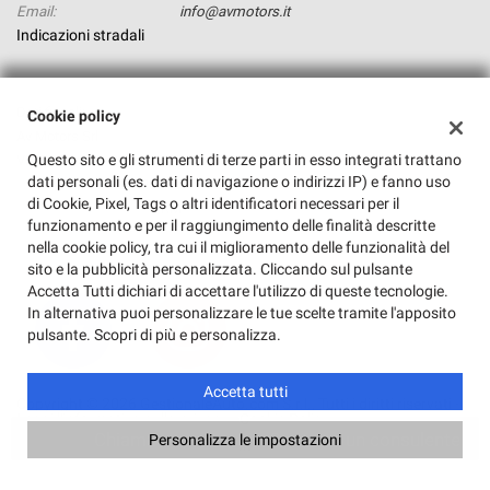
Email:
info@avmotors.it
Indicazioni stradali
Dati fiscali:
Cookie policy
Av Motors Srl
Questo sito e gli strumenti di terze parti in esso integrati trattano
Via Topino, 19, Roma (RM)
dati personali (es. dati di navigazione o indirizzi IP) e fanno uso
C.F/P.IVA:
08844241003
di Cookie, Pixel, Tags o altri identificatori necessari per il
Registro delle imprese:
RM
funzionamento e per il raggiungimento delle finalità descritte
nella cookie policy, tra cui il miglioramento delle funzionalità del
sito e la pubblicità personalizzata. Cliccando sul pulsante
Accetta Tutti dichiari di accettare l'utilizzo di queste tecnologie.
In alternativa puoi personalizzare le tue scelte tramite l'apposito
pulsante. Scopri di più e personalizza.
Accetta tutti
Copyright © 2026 GestionaleAuto.com S.r.l., Tutti i diritti riservati -
Leggi l'informativa sulla privacy
-
Cookie Policy
Chiama
Contatta un consulente
Personalizza le impostazioni
Sito creato da:
GestionaleAuto.com