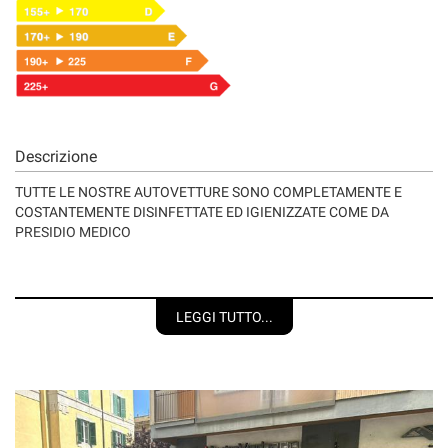
Descrizione
TUTTE LE NOSTRE AUTOVETTURE SONO COMPLETAMENTE E
COSTANTEMENTE DISINFETTATE ED IGIENIZZATE COME DA
PRESIDIO MEDICO
VETTURA VISIBILE PRESSO LA NOSTRA SEDE, DISPONIBILE
ANCHE IN ALTRE VARIANTI DI COLORE E ACCESSORI
LEGGI TUTTO...
AUTO ADATTA PER NEOPATENTATI
Nuovo modello 2025
(Mild-Hybrid) HYBRID
Quadro Digitale