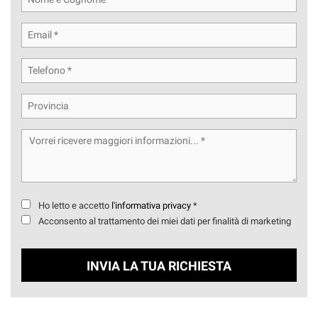
tta
ti
mpre
Cookie necessari
ilitato
Cookie delle preferenze
Cookie per il miglioramento dell'esperienza utente
Cookie analitici
Ho letto e accetto
l'informativa privacy
*
Cookie di marketing
Acconsento al trattamento dei miei dati per finalità di marketing
Leggi
INVIA LA TUA RICHIESTA
la
cookie
policy