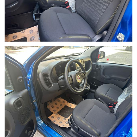
-FINANZIAMENTI e LEASING agevolati anche con prima rata a
120G
-PACCHETTI ASSICURATIVI su misura con possibilità di garanzia del
valore a Nuovo
-Agevolazione IVA 4%(104)
Inserzione salvo il venduto, errori ed omissioni.