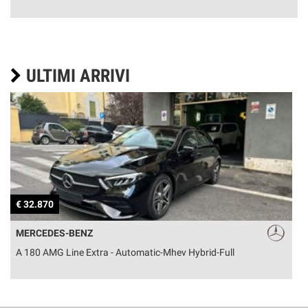
ULTIMI ARRIVI
€ 32.870
€
MERCEDES-BENZ
A 180 AMG Line Extra - Automatic-Mhev Hybrid-Full
Q