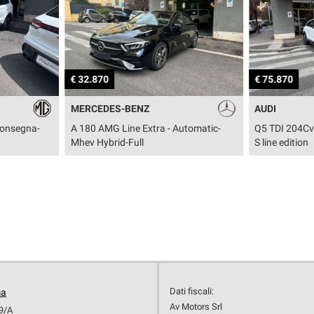
€ 32.870
€ 75.870
MERCEDES-BENZ
AUDI
Consegna-
A 180 AMG Line Extra - Automatic-
Q5 TDI 204Cv
Mhev Hybrid-Full
S line edition
Dati fiscali:
ma
Av Motors Srl
19/A