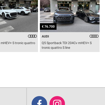
€ 76.700
€
AUDI
 mHEV+ S tronic quattro
Q5 Sportback TDI 204Cv mHEV+ S
Q
tronic quattro S line
S