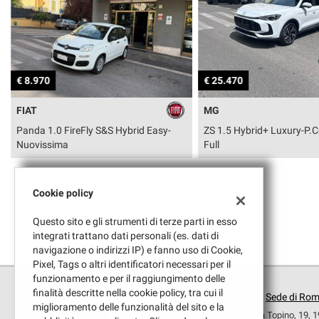
tracciamento
che
adottiamo
AREA COMMERCIANTI
per
offrire
le
€ 8.970
€ 25.470
funzionalità
e
FIAT
MG
svolgere
Panda 1.0 FireFly S&S Hybrid Easy-
ZS 1.5 Hybrid+ Luxury-P.
le
Nuovissima
Full
attività
di
seguito
descritte.
Cookie policy
Per
ottenere
Questo sito e gli strumenti di terze parti in esso
maggiori
integrati trattano dati personali (es. dati di
informazioni
navigazione o indirizzi IP) e fanno uso di Cookie,
sull'utilità
Pixel, Tags o altri identificatori necessari per il
e
funzionamento e per il raggiungimento delle
sul
finalità descritte nella cookie policy, tra cui il
Sede di Ro
funzionamento
miglioramento delle funzionalità del sito e la
Via Topino, 19, 
di