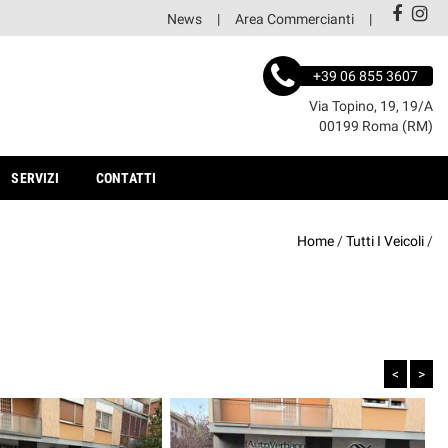
News
Area Commercianti
+39 06 855 3607
Via Topino, 19, 19/A
00199 Roma (RM)
SERVIZI
CONTATTI
Home
/
Tutti I Veicoli
/
<
>