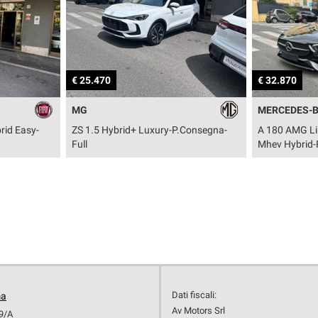
€ 32.870
€ 75.870
MERCEDES-BENZ
AUDI
-P.Consegna-
A 180 AMG Line Extra - Automatic-
Q5 TDI 20
Mhev Hybrid-Full
S line edit
Dati fiscali:
ma
Av Motors Srl
19/A