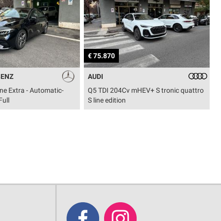
€ 76.700
AUDI
4Cv mHEV+ S tronic quattro
Q5 Sportback TDI 204Cv mHEV+ S
ion
tronic quattro S line