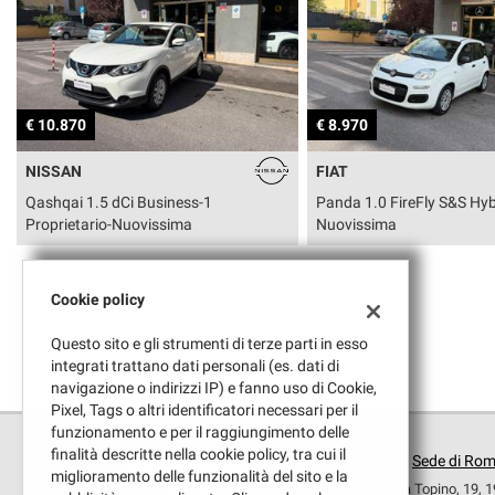
tracciamento
che
adottiamo
AREA COMMERCIANTI
per
offrire
le
€ 8.970
€ 25.470
funzionalità
e
FIAT
MG
svolgere
Panda 1.0 FireFly S&S Hybrid Easy-
ZS 1.5 Hybrid+ Luxury
le
Nuovissima
Full
attività
di
seguito
descritte.
Cookie policy
Per
ottenere
Questo sito e gli strumenti di terze parti in esso
maggiori
integrati trattano dati personali (es. dati di
informazioni
navigazione o indirizzi IP) e fanno uso di Cookie,
sull'utilità
Pixel, Tags o altri identificatori necessari per il
e
funzionamento e per il raggiungimento delle
sul
finalità descritte nella cookie policy, tra cui il
Sede di Ro
funzionamento
miglioramento delle funzionalità del sito e la
Via Topino, 19, 
di