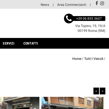
News
Area Commercianti
+39 06 855 3607
Via Topino, 19, 19/A
00199 Roma (RM)
SERVIZI
CONTATTI
Home
/
Tutti I Veicoli
/
<
>