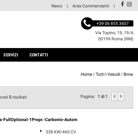
News
Area Commercianti
+39 06 855 3607
Via Topino, 19, 19/A
00199 Roma (RM)
SERVIZI
CONTATTI
Home
/
Tutti I Veicoli
/
Bmw
Pagina:
1 di 1
ovati
5
risultati
a-FullOptional-1Propr.-Carbonio-Autom
338 KW/460 CV