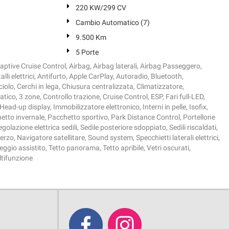
220 KW/299 CV
Cambio Automatico (7)
9.500 Km
5 Porte
ptive Cruise Control, Airbag, Airbag laterali, Airbag Passeggero,
alli elettrici, Antifurto, Apple CarPlay, Autoradio, Bluetooth,
lo, Cerchi in lega, Chiusura centralizzata, Climatizzatore,
ico, 3 zone, Controllo trazione, Cruise Control, ESP, Fari full-LED,
 Head-up display, Immobilizzatore elettronico, Interni in pelle, Isofix,
etto invernale, Pacchetto sportivo, Park Distance Control, Portellone
egolazione elettrica sedili, Sedile posteriore sdoppiato, Sedili riscaldati,
terzo, Navigatore satellitare, Sound system, Specchietti laterali elettrici,
gio assistito, Tetto panorama, Tetto apribile, Vetri oscurati,
tifunzione