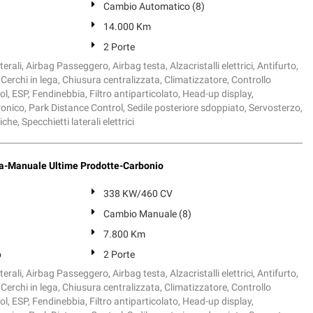
Cambio Automatico (8)
14.000 Km
2 Porte
erali, Airbag Passeggero, Airbag testa, Alzacristalli elettrici, Antifurto,
Cerchi in lega, Chiusura centralizzata, Climatizzatore, Controllo
ol, ESP, Fendinebbia, Filtro antiparticolato, Head-up display,
onico, Park Distance Control, Sedile posteriore sdoppiato, Servosterzo,
e, Specchietti laterali elettrici
a-Manuale Ultime Prodotte-Carbonio
338 KW/460 CV
Cambio Manuale (8)
7.800 Km
o
2 Porte
erali, Airbag Passeggero, Airbag testa, Alzacristalli elettrici, Antifurto,
Cerchi in lega, Chiusura centralizzata, Climatizzatore, Controllo
ol, ESP, Fendinebbia, Filtro antiparticolato, Head-up display,