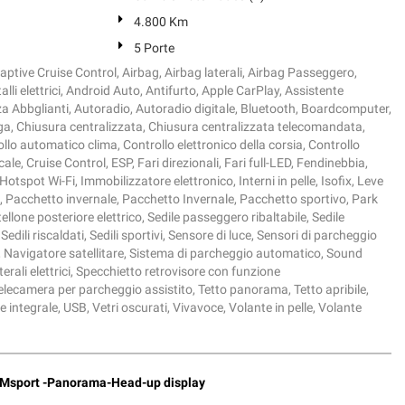
4.800 Km
5 Porte
ptive Cruise Control, Airbag, Airbag laterali, Airbag Passeggero,
alli elettrici, Android Auto, Antifurto, Apple CarPlay, Assistente
za Abbglianti, Autoradio, Autoradio digitale, Bluetooth, Boardcomputer,
lega, Chiusura centralizzata, Chiusura centralizzata telecomandata,
llo automatico clima, Controllo elettronico della corsia, Controllo
ale, Cruise Control, ESP, Fari direzionali, Fari full-LED, Fendinebbia,
 Hotspot Wi-Fi, Immobilizzatore elettronico, Interni in pelle, Isofix, Leve
e, Pacchetto invernale, Pacchetto Invernale, Pacchetto sportivo, Park
ellone posteriore elettrico, Sedile passeggero ribaltabile, Sedile
edili riscaldati, Sedili sportivi, Sensore di luce, Sensori di parcheggio
o, Navigatore satellitare, Sistema di parcheggio automatico, Sound
terali elettrici, Specchietto retrovisore con funzione
lecamera per parcheggio assistito, Tetto panorama, Tetto apribile,
 integrale, USB, Vetri oscurati, Vivavoce, Volante in pelle, Volante
 Msport -Panorama-Head-up display