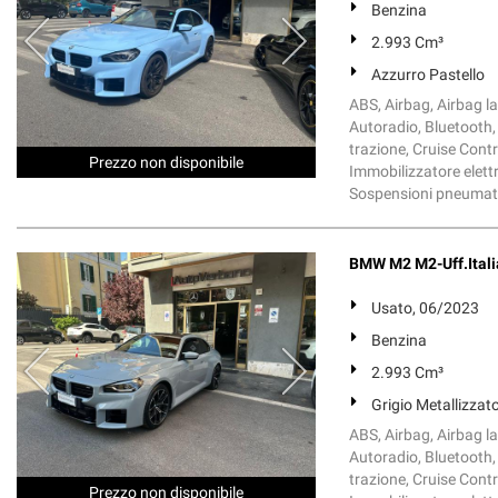
Benzina
2.993 Cm³
Azzurro Pastello
ABS, Airbag, Airbag lat
Autoradio, Bluetooth, 
trazione, Cruise Contr
Prezzo non disponibile
Immobilizzatore elettr
Sospensioni pneumatich
BMW M2 M2-Uff.Itali
Usato, 06/2023
Benzina
2.993 Cm³
Grigio Metallizzat
ABS, Airbag, Airbag lat
Autoradio, Bluetooth, 
trazione, Cruise Contr
Prezzo non disponibile