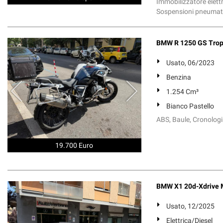
Immobilizzatore elettr
Sospensioni pneumatich
BMW R 1250 GS Trop
Usato, 06/2023
Benzina
1.254 Cm³
Bianco Pastello
ABS, Baule, Cronologi
19.700 Euro
BMW X1 20d-Xdrive 
Usato, 12/2025
Elettrica/Diesel