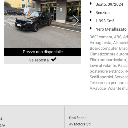
Usato, 09/2024
Benzina
1.998 Cm³
Nero Metallizzato
360° camera, ABS, Ada
Airbag testa, Alzacrist
Boardcomputer, Braccio
Prezzo non disponibile
Climatizzatore automat
Filtro antiparticolato,
iva esposta
Leve al volante, Pacch
posteriore elettrico, R
Sedili sportivi, Servos
Telecamera per parcheg
Vivavoce, Volante mul
Dati fiscali:
ma
Av Motors Srl
19/A