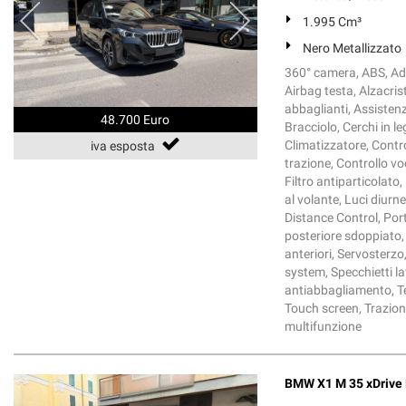
1.995 Cm³
Nero Metallizzato
360° camera, ABS, Ada
Airbag testa, Alzacrist
abbaglianti, Assisten
48.700 Euro
Bracciolo, Cerchi in 
Climatizzatore, Contro
iva esposta
trazione, Controllo voc
Filtro antiparticolato,
al volante, Luci diurn
Distance Control, Port
posteriore sdoppiato, S
anteriori, Servosterz
system, Specchietti la
antiabbagliamento, Te
Touch screen, Trazione
multifunzione
BMW X1 M 35 xDrive