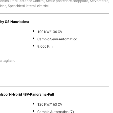
onico, Park Distance Control, Sedile posteriore sdoppiato, Servosterzo,
e, Specchietti laterali elettrici
hy GS Nuovissima
100 KW/136 CV
Cambio Semi-Automatico
9.000 Km
a tagliandi
Msport-Hybrid 48V-Panorama-Full
120 KW/163 CV
Cambio Automatico (7)