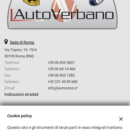
questi
strumenti
di
tracciamento
si
rimanda
alla
Sede di Roma
cookie
Via Topino, 19, 19/A
policy.
00199 Roma (RM)
Puoi
Telefono:
+39 06 855 3607
rivedere
Telefono:
+39 06 84 14 466
e
modificare
Fax:
+39 06 855 1385
le
Cellulare:
+39 331 45 99 686
tue
Email:
info@avmotors.it
scelte
Indicazioni stradali
in
qualsiasi
momento.
Dati fiscali:
Cookie policy
Av Motors Srl
Questo sito e gli strumenti di terze parti in esso integrati trattano
Via Topino, 19, Roma (RM)