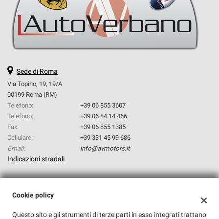
questi
strumenti
di
tracciamento
si
rimanda
alla
Sede di Roma
cookie
Via Topino, 19, 19/A
policy.
00199 Roma (RM)
Puoi
Telefono:
+39 06 855 3607
rivedere
Telefono:
+39 06 84 14 466
e
modificare
Fax:
+39 06 855 1385
le
Cellulare:
+39 331 45 99 686
tue
Email:
info@avmotors.it
scelte
Indicazioni stradali
in
qualsiasi
momento.
Dati fiscali:
Cookie policy
Av Motors Srl
Questo sito e gli strumenti di terze parti in esso integrati trattano
Via Topino, 19, Roma (RM)