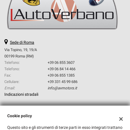
questi
strumenti
di
tracciamento
si
rimanda
alla
Sede di Roma
cookie
Via Topino, 19, 19/A
policy.
00199 Roma (RM)
Puoi
Telefono:
+39 06 855 3607
rivedere
Telefono:
+39 06 84 14 466
e
modificare
Fax:
+39 06 855 1385
le
Cellulare:
+39 331 45 99 686
tue
Email:
info@avmotors.it
scelte
Indicazioni stradali
in
qualsiasi
momento.
Dati fiscali:
Cookie policy
Av Motors Srl
Questo sito e gli strumenti di terze parti in esso integrati trattano
Via Topino, 19, Roma (RM)