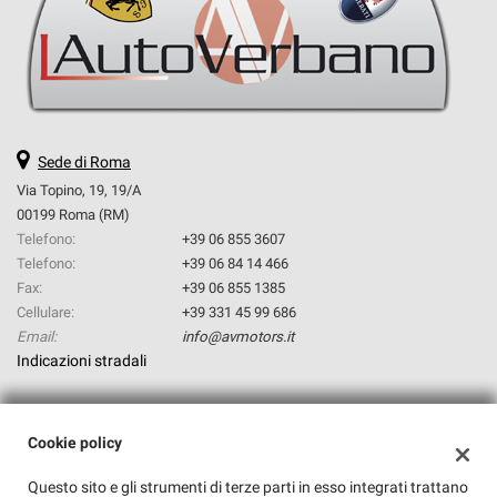
questi
strumenti
di
tracciamento
si
rimanda
alla
Sede di Roma
cookie
Via Topino, 19, 19/A
policy.
00199 Roma (RM)
Puoi
Telefono:
+39 06 855 3607
rivedere
Telefono:
+39 06 84 14 466
e
modificare
Fax:
+39 06 855 1385
le
Cellulare:
+39 331 45 99 686
tue
Email:
info@avmotors.it
scelte
Indicazioni stradali
in
qualsiasi
momento.
Dati fiscali:
Cookie policy
Av Motors Srl
Questo sito e gli strumenti di terze parti in esso integrati trattano
Via Topino, 19, Roma (RM)