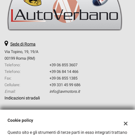
questi
strumenti
di
tracciamento
si
rimanda
alla
Sede di Roma
cookie
Via Topino, 19, 19/A
policy.
00199 Roma (RM)
Puoi
Telefono:
+39 06 855 3607
rivedere
Telefono:
+39 06 84 14 466
e
modificare
Fax:
+39 06 855 1385
le
Cellulare:
+39 331 45 99 686
tue
Email:
info@avmotors.it
scelte
Indicazioni stradali
in
qualsiasi
momento.
Dati fiscali:
Cookie policy
Av Motors Srl
Questo sito e gli strumenti di terze parti in esso integrati trattano
Via Topino, 19, Roma (RM)