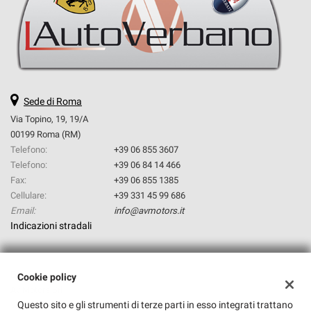
questi
strumenti
di
tracciamento
si
rimanda
alla
Sede di Roma
cookie
Via Topino, 19, 19/A
policy.
00199 Roma (RM)
Puoi
Telefono:
+39 06 855 3607
rivedere
Telefono:
+39 06 84 14 466
e
modificare
Fax:
+39 06 855 1385
le
Cellulare:
+39 331 45 99 686
tue
Email:
info@avmotors.it
scelte
Indicazioni stradali
in
qualsiasi
momento.
Dati fiscali:
Cookie policy
Av Motors Srl
Questo sito e gli strumenti di terze parti in esso integrati trattano
Via Topino, 19, Roma (RM)