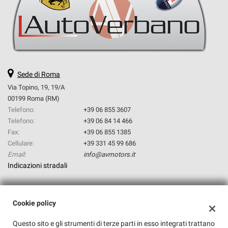
questi
strumenti
di
tracciamento
si
rimanda
alla
Sede di Roma
cookie
Via Topino, 19, 19/A
policy.
00199 Roma (RM)
Puoi
Telefono:
+39 06 855 3607
rivedere
Telefono:
+39 06 84 14 466
e
modificare
Fax:
+39 06 855 1385
le
Cellulare:
+39 331 45 99 686
tue
Email:
info@avmotors.it
scelte
Indicazioni stradali
in
qualsiasi
momento.
Dati fiscali:
Cookie policy
Av Motors Srl
Questo sito e gli strumenti di terze parti in esso integrati trattano
Via Topino, 19, Roma (RM)