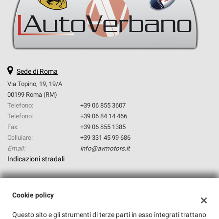
questi
strumenti
di
tracciamento
si
rimanda
alla
Sede di Roma
cookie
Via Topino, 19, 19/A
policy.
00199 Roma (RM)
Puoi
Telefono:
+39 06 855 3607
rivedere
Telefono:
+39 06 84 14 466
e
modificare
Fax:
+39 06 855 1385
le
Cellulare:
+39 331 45 99 686
tue
Email:
info@avmotors.it
scelte
Indicazioni stradali
in
qualsiasi
momento.
Dati fiscali:
Cookie policy
Av Motors Srl
Questo sito e gli strumenti di terze parti in esso integrati trattano
Via Topino, 19, Roma (RM)